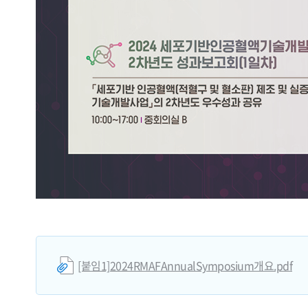
[붙임1]2024RMAFAnnualSymposium개요.pdf