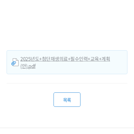
2025년도+첨단재생의료+필수인력+교육+계획
(안).pdf
목록